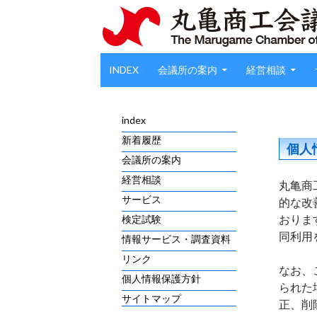
Search
SKIP TO CONTENT
INDEX
会議所の案内
経営相談
index
新着履歴
個人
会議所の案内
経営相談
丸亀商
サービス
的な改
おりま
検定試験
同利用
情報サービス・調査資料
リンク
なお、
個人情報保護方針
られた
サイトマップ
正、削