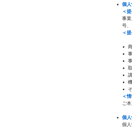
個人
＜提
事業
号、
＜提
＜情
ご本
個人
個人