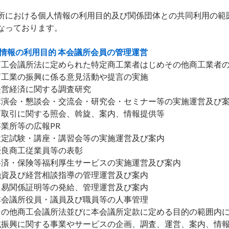
所における個人情報の利用目的及び関係団体との共同利用の範
なっております。
情報の利用目的 本会議所会員の管理運営
商工会議所法に定められた特定商工業者はじめその他商工業者
商工業の振興に係る意見活動や提言の実施
経営経済に関する調査研究
講演会・懇談会・交流会・研究会・セミナー等の実施運営及び
商取引に関する照会、斡旋、案内、情報提供等
事業所等の広報PR
検定試験・講座・講習会等の実施運営及び案内
優良商工従業員等の表彰
共済・保険等福利厚生サービスの実施運営及び案内
融資及び経営相談指導の管理運営及び案内
貿易関係証明等の発給、管理運営及び案内
本会議所役員・議員及び職員等の人事管理
その他商工会議所法並びに本会議所定款に定める目的の範囲内
域振興に関する事業やサービスの企画、調査、運営、案内、情