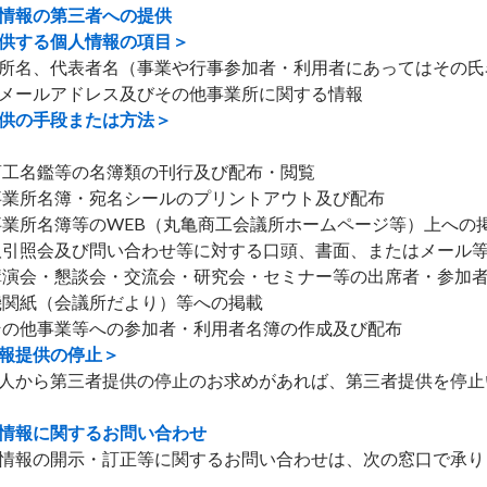
情報の第三者への提供
供する個人情報の項目＞
所名、代表者名（事業や行事参加者・利用者にあってはその氏
メールアドレス及びその他事業所に関する情報
供の手段または方法＞
商工名鑑等の名簿類の刊行及び配布・閲覧
事業所名簿・宛名シールのプリントアウト及び配布
事業所名簿等のWEB（丸亀商工会議所ホームページ等）上への
取引照会及び問い合わせ等に対する口頭、書面、またはメール
講演会・懇談会・交流会・研究会・セミナー等の出席者・参加
機関紙（会議所だより）等への掲載
その他事業等への参加者・利用者名簿の作成及び配布
報提供の停止＞
人から第三者提供の停止のお求めがあれば、第三者提供を停止
情報に関するお問い合わせ
情報の開示・訂正等に関するお問い合わせは、次の窓口で承り