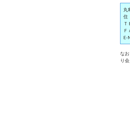
丸
住
ＴＥ
ＦＡ
E-
なお
り会