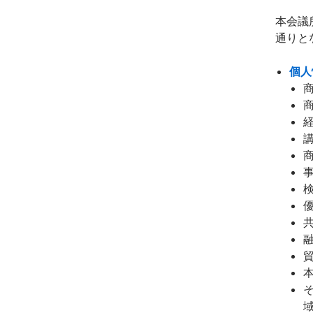
本会議
通りと
個人