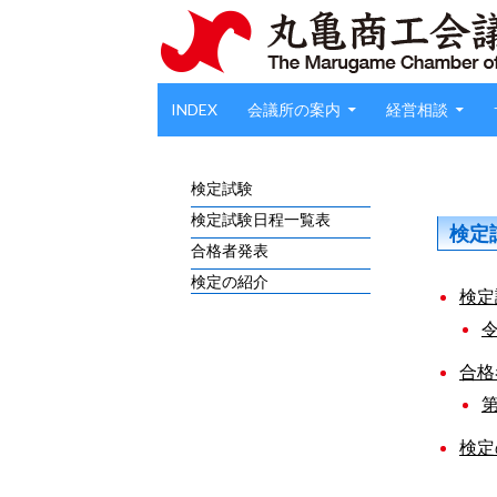
Search
SKIP TO CONTENT
INDEX
会議所の案内
経営相談
検定試験
検定試験日程一覧表
検定
合格者発表
検定の紹介
検定
合格
検定