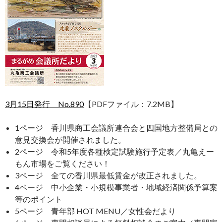
3月15日発行 No.890
【PDFファイル：7.2MB】
1ページ 香川県商工会議所連合会と四国地方整備局との
意見交換会が開催されました。
2ページ 令和5年度各種検定試験施行予定表／丸亀えー
もん市場をご覧ください！
3ページ 全ての香川県最低賃金が改正されました。
4ページ 中小企業・小規模事業者・地域経済関係予算案
等のポイント
5ページ 青年部 HOT MENU／女性会だより