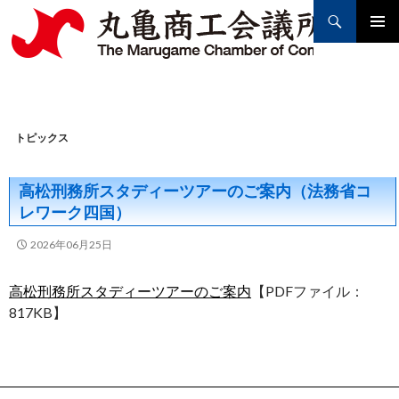
Search
PRIMAR
MENU
SKIP
TO
トピックス
CONTENT
高松刑務所スタディーツアーのご案内（法務省コ
レワーク四国）
2026年06月25日
高松刑務所スタディーツアーのご案内
【PDFファイル：
817KB】