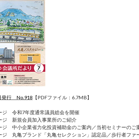
日発行 No.918
【PDFファイル：6.7MB】
ージ 令和7年度通常議員総会を開催
ージ 新規会員加入事業所のご紹介
ージ 中小企業省力化投資補助金のご案内／当初セミナーのご
ージ 丸亀ブランド「丸亀セレクション」認定品／歩行者ファー