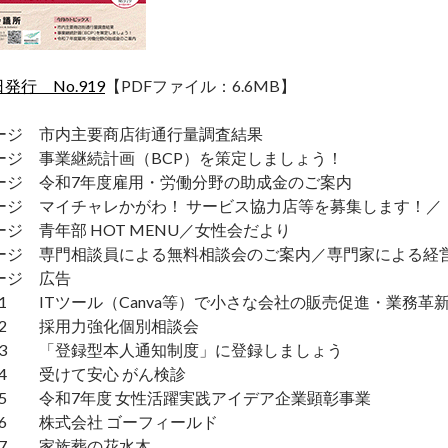
日発行 No.919
【PDFファイル：6.6MB】
ージ 市内主要商店街通行量調査結果
ージ 事業継続計画（BCP）を策定しましょう！
ージ 令和7年度雇用・労働分野の助成金のご案内
ージ マイチャレかがわ！ サービス協力店等を募集します！
ージ 青年部 HOT MENU／女性会だより
ージ 専門相談員による無料相談会のご案内／専門家による経営
ージ 広告
1 ITツール（Canva等）で小さな会社の販売促進・業務革
2 採用力強化個別相談会
3 「登録型本人通知制度」に登録しましょう
4 受けて安心 がん検診
5 令和7年度 女性活躍実践アイデア企業顕彰事業
6 株式会社 ゴーフィールド
7 家族葬の花水木