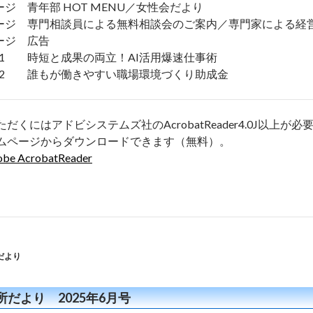
ージ 青年部 HOT MENU／女性会だより
ージ 専門相談員による無料相談会のご案内／専門家による経営
ージ 広告
1 時短と成果の両立！AI活用爆速仕事術
2 誰もが働きやすい職場環境づくり助成金
ただくにはアドビシステムズ社のAcrobatReader4.0J以
ムページからダウンロードできます（無料）。
obe AcrobatReader
だより
所だより 2025年6月号