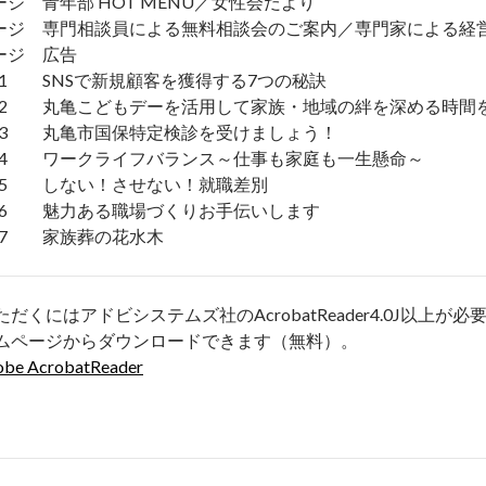
ージ 青年部 HOT MENU／女性会だより
ージ 専門相談員による無料相談会のご案内／専門家による経営
ージ 広告
1 SNSで新規顧客を獲得する7つの秘訣
2 丸亀こどもデーを活用して家族・地域の絆を深める時間
3 丸亀市国保特定検診を受けましょう！
4 ワークライフバランス～仕事も家庭も一生懸命～
5 しない！させない！就職差別
6 魅力ある職場づくりお手伝いします
7 家族葬の花水木
ただくにはアドビシステムズ社のAcrobatReader4.0J以
ムページからダウンロードできます（無料）。
obe AcrobatReader