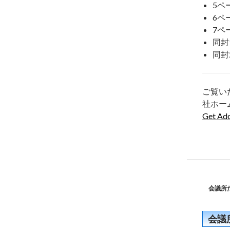
5ペ
6ペ
7ペ
同封
同封
ご覧い
社ホー
Get Ad
会議所
会議