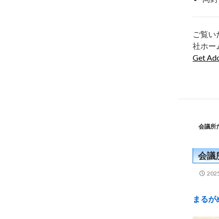
ご覧い
社ホー
Get Ad
会議所
会議
20
まるが