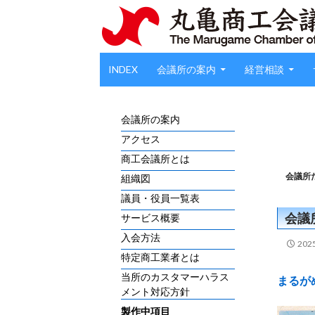
Search
SKIP TO CONTENT
INDEX
会議所の案内
経営相談
会議所の案内
アクセス
商工会議所とは
会議所
組織図
議員・役員一覧表
会議
サービス概要
入会方法
20
特定商工業者とは
当所のカスタマーハラス
まるが
メント対応方針
製作中項目