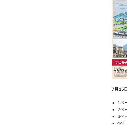
7月15
1ペ
2ペ
3ペ
4ペ