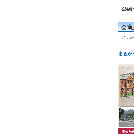
会議所
会議
20
まるが