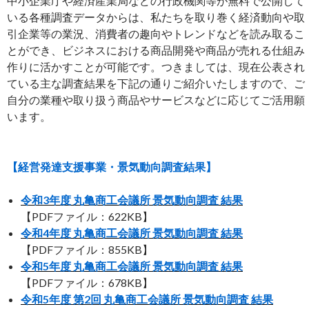
中小企業庁や経済産業局などの行政機関等が無料で公開して
いる各種調査データからは、私たちを取り巻く経済動向や取
引企業等の業況、消費者の趣向やトレンドなどを読み取るこ
とができ、ビジネスにおける商品開発や商品が売れる仕組み
作りに活かすことが可能です。つきましては、現在公表され
ている主な調査結果を下記の通りご紹介いたしますので、ご
自分の業種や取り扱う商品やサービスなどに応じてご活用願
います。
【経営発達支援事業・景気動向調査結果】
令和3年度 丸亀商工会議所 景気動向調査 結果
【PDFファイル：622KB】
令和4年度 丸亀商工会議所 景気動向調査 結果
【PDFファイル：855KB】
令和5年度 丸亀商工会議所 景気動向調査 結果
【PDFファイル：678KB】
令和5年度 第2回 丸亀商工会議所 景気動向調査 結果